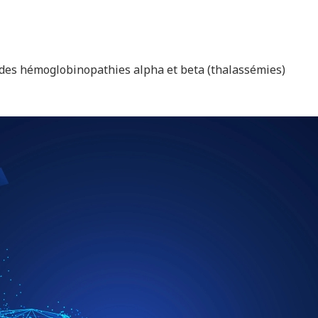
des hémoglobinopathies alpha et beta (thalassémies)