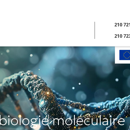
Examens
210 72
210 72
 moléculaire
iologie moléculaire