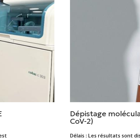
E
Dépistage molécula
CoV-2)
est
Délais : Les résultats sont d