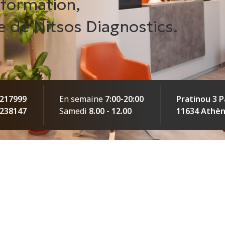
nformation,
pe de Nitsos Diagnostics.
7217999
En semaine
7:00-20:00
Pratinou 3 
7238147
Samedi
8.00 - 12.00
11634 Athè