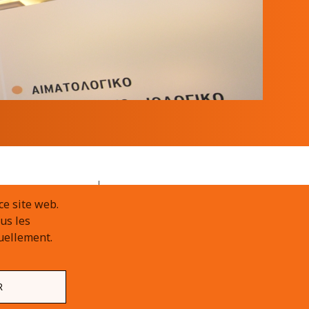
 Pagrati
ce site web.
Contact
ènes
us les
uellement.
R
Conception, développement et hébergement