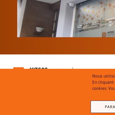
210 7217999
Nous utiliso
210 7238147
En cliquant
cookies. Vo
PARA
© Copyright nitsoslab 2026. All Rights Reserved.