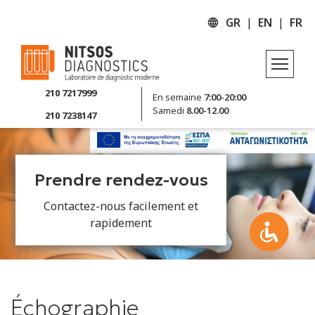
GR
EN
FR
Départements - Examens
210 7217999
En semaine
7:00-20:00
Samedi
8.00-12.00
210 7238147
Échographie
Imagerie en temps réel
Échographie
Prendre rendez-vous
Contactez-nous facilement et
Imagerie en temps réel
rapidement
Échographie