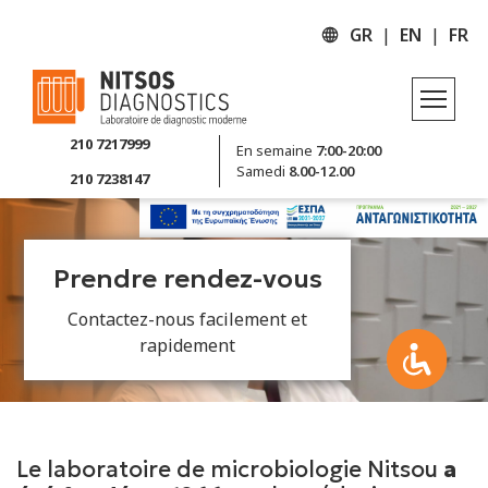
GR
EN
FR
Laboratoire
210 7217999
En semaine
7:00-20:00
Samedi
8.00-12.00
210 7238147
À propos de nous
À vos côtés depuis 1966
À propos de nous
Prendre rendez-vous
Contactez-nous facilement et
À vos côtés depuis 1966
rapidement
Le laboratoire de microbiologie Nitsou
a