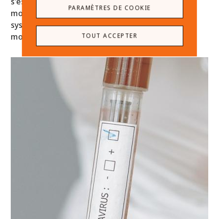
s'est récemment doté du système ultra-
PARAMÈTRES DE COOKIE
moderne « cobas pure e402 & c303 », l'un des
systèmes d'analyse les plus performants au
monde. Il se compose…
TOUT ACCEPTER