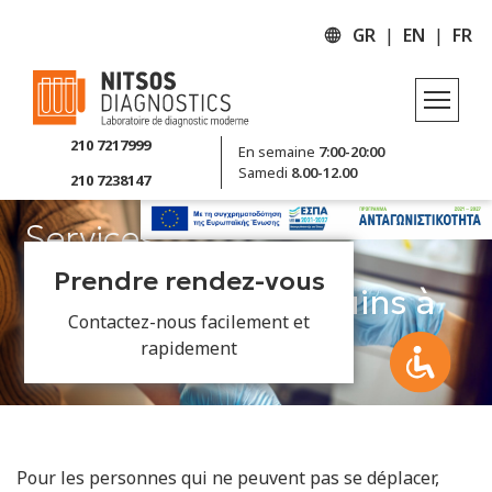
GR
EN
FR
210 7217999
En semaine
7:00-20:00
Samedi
8.00-12.00
210 7238147
Services
Prendre rendez-vous
Prélèvements sanguins à
Contactez-nous facilement et
domicile
rapidement
Pour les personnes qui ne peuvent pas se déplacer,